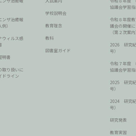
エンザ治癒報
入試案内
令和８年度 
協議会学習指
学校説明会
エンザ治癒報
令和８年度教
教育理念
入例）
議会の開催に
（第２次案内
教科
ナウィルス感
書
2026 研究
図書室ガイド
号）
証明書
令和７年度 
の取り扱いに
協議会学習指
イドライン
2025 研究
号）
2024 研究
号）
研究発表
教育実習