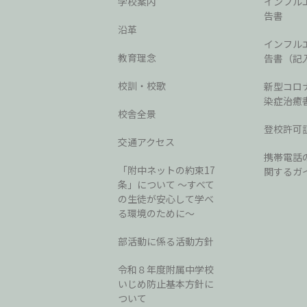
学校案内
インフル
告書
沿革
インフル
教育理念
告書（記
校訓・校歌
新型コロ
染症治癒
校舎全景
登校許可
交通アクセス
携帯電話
「附中ネットの約束17
関するガ
条」について 〜すべて
の生徒が安心して学べ
る環境のために〜
部活動に係る活動方針
令和８年度附属中学校
いじめ防止基本方針に
ついて