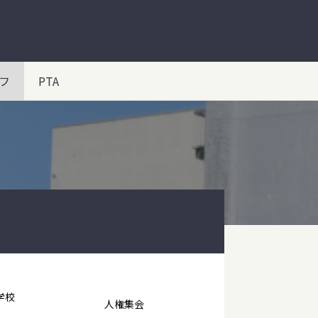
フ
PTA
学校
人権集会