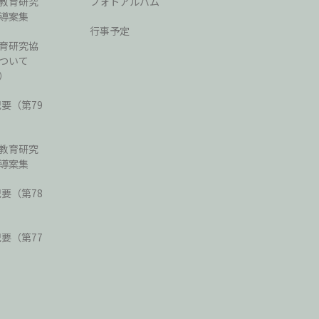
教育研究
フォトアルバム
導案集
行事予定
育研究協
ついて
）
紀要（第79
教育研究
導案集
紀要（第78
紀要（第77