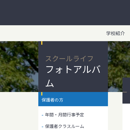
学校紹介
スクールライフ
フォトアルバ
ム
保護者の方
年間・月間行事予定
保護者クラスルーム