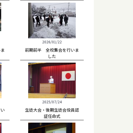
2026/01/22
いま
前期前半 全校集会を行いま
した
2025/07/24
行い
生徒大会・後期生徒会役員認
証任命式