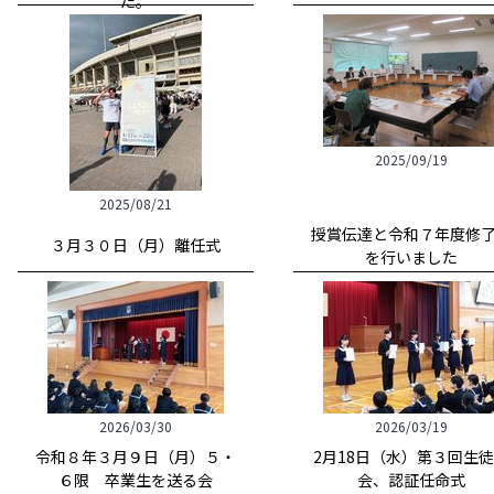
た。
2025/09/19
2025/08/21
授賞伝達と令和７年度修
３月３０日（月）離任式
を行いました
2026/03/30
2026/03/19
令和８年３月９日（月）５・
2月18日（水）第３回生
６限 卒業生を送る会
会、認証任命式