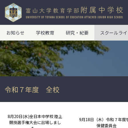
お知らせ
学校教育
研究・紀要
スクールライ
令和７年度 全校
8月20日(水)全日本中学校 陸上
9月18日（木）令和７年度
競技選手権大会に出場しまし
保健委員会