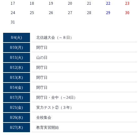
17
18
19
20
21
22
23
24
25
26
27
28
29
30
31
北信越大会（～８日）
8/4(火)
閉庁日
8/10(月)
山の日
8/11(火)
閉庁日
8/12(水)
閉庁日
8/13(木)
閉庁日
8/14(金)
閉庁日・全中（～24日）
8/17(月)
実力テスト②（３年）
8/21(金)
全校集会
8/26(水)
教育実習開始
8/27(木)