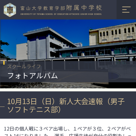
スクールライフ
フォトアルバム
10月13日（日）新人大会速報（男子
ソフトテニス部）
12日の個人戦に３ペア出場し、１ペアが３位、２ペアがベ
スト16になりました。 選手、応援生徒が自分の役割をしっ