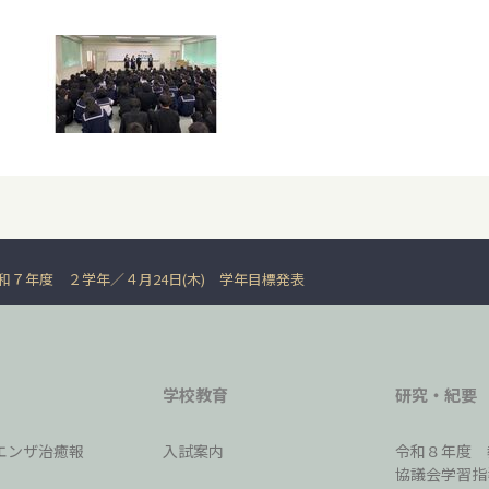
和７年度 ２学年
４月24日(木) 学年目標発表
学校教育
研究・紀要
エンザ治癒報
入試案内
令和８年度 
協議会学習指