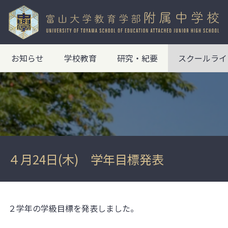
お知らせ
学校教育
研究・紀要
スクールライ
４月24日(木) 学年目標発表
２学年の学級目標を発表しました。