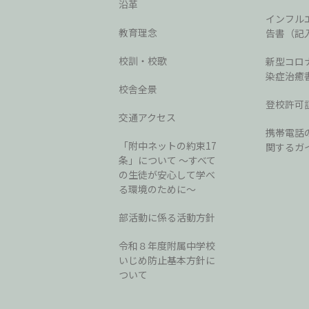
沿革
インフル
教育理念
告書（記
校訓・校歌
新型コロ
染症治癒
校舎全景
登校許可
交通アクセス
携帯電話
「附中ネットの約束17
関するガ
条」について 〜すべて
の生徒が安心して学べ
る環境のために〜
部活動に係る活動方針
令和８年度附属中学校
いじめ防止基本方針に
ついて