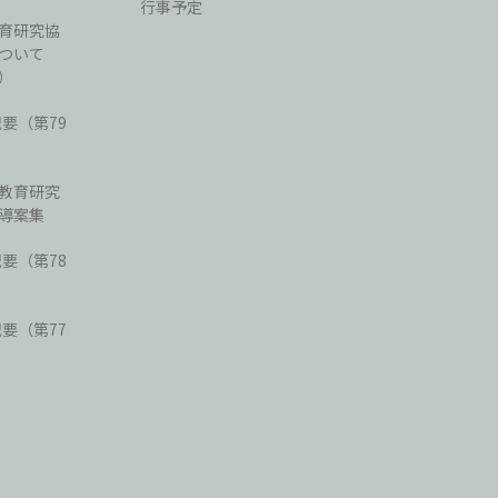
行事予定
育研究協
ついて
）
紀要（第79
教育研究
導案集
紀要（第78
紀要（第77