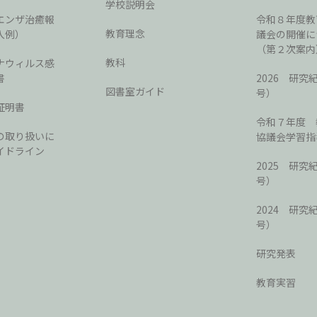
学校説明会
エンザ治癒報
令和８年度教
教育理念
入例）
議会の開催に
（第２次案内
教科
ナウィルス感
書
2026 研究
図書室ガイド
号）
証明書
令和７年度 
の取り扱いに
協議会学習指
イドライン
2025 研究
号）
2024 研究
号）
研究発表
教育実習