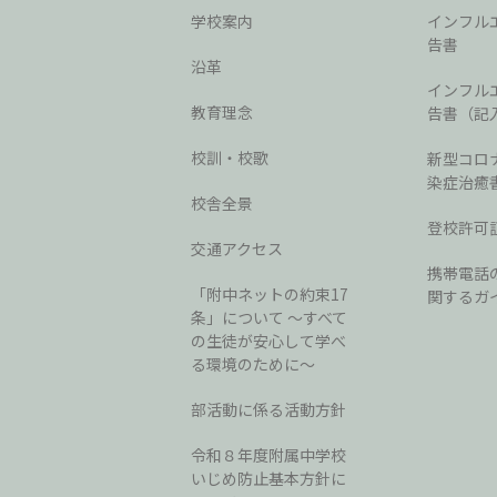
学校案内
インフル
告書
沿革
インフル
教育理念
告書（記
校訓・校歌
新型コロ
染症治癒
校舎全景
登校許可
交通アクセス
携帯電話
「附中ネットの約束17
関するガ
条」について 〜すべて
の生徒が安心して学べ
る環境のために〜
部活動に係る活動方針
令和８年度附属中学校
いじめ防止基本方針に