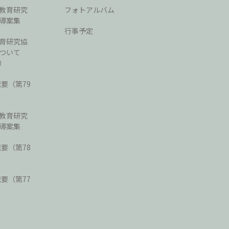
教育研究
フォトアルバム
導案集
行事予定
育研究協
ついて
）
紀要（第79
教育研究
導案集
紀要（第78
紀要（第77