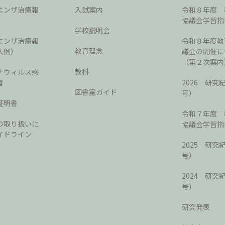
エンザ治癒報
入試案内
令和８年度 
協議会学習指
学校説明会
エンザ治癒報
令和８年度教
教育理念
入例）
議会の開催に
（第２次案内
教科
ナウィルス感
書
2026 研究
図書室ガイド
号）
証明書
令和７年度 
の取り扱いに
協議会学習指
イドライン
2025 研究
号）
2024 研究
号）
研究発表