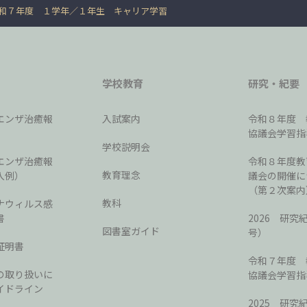
和７年度 １学年
１年生 キャリア学習
学校教育
研究・紀要
エンザ治癒報
入試案内
令和８年度 
協議会学習指
学校説明会
エンザ治癒報
令和８年度教
教育理念
入例）
議会の開催に
（第２次案内
教科
ナウィルス感
書
2026 研究
図書室ガイド
号）
証明書
令和７年度 
の取り扱いに
協議会学習指
イドライン
2025 研究