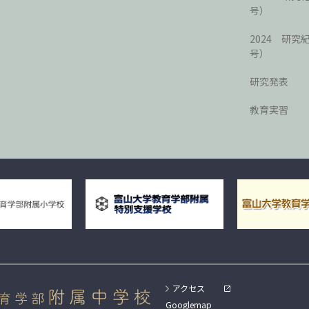
号）
2024 研究
号）
研究発表
教育実習
アクセス
Googlemap