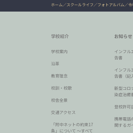
ホーム
スクールライフ
フォトアルバム
令
学校紹介
お知らせ
学校案内
インフル
告書
沿革
インフル
教育理念
告書（記
校訓・校歌
新型コロ
染症治癒
校舎全景
登校許可
交通アクセス
携帯電話
「附中ネットの約束17
関するガ
条」について 〜すべて