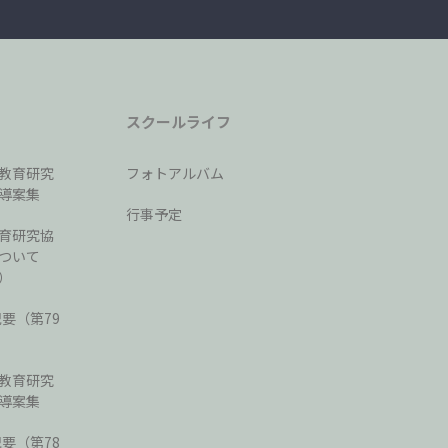
スクールライフ
教育研究
フォトアルバム
導案集
行事予定
育研究協
ついて
）
紀要（第79
教育研究
導案集
紀要（第78