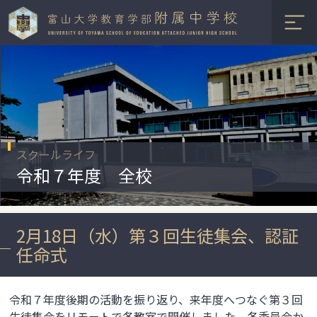
スクールライフ
令和７年度 全校
2月18日（水）第３回生徒集会、認証
任命式
令和７年度後期の活動を振り返り、来年度へつなぐ第３回
生徒集会をリモートで各教室で開催しました。各委員会か