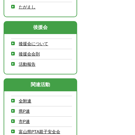
たがえし
後援会
後援会について
後援会会則
活動報告
関連活動
全附連
県P連
市P連
富山県PTA親子安全会