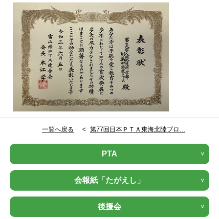
一覧へ戻る
<
第77回日本ＰＴＡ東海北陸ブロ...
PTA
会報紙「たがえし」
後援会