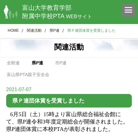
富山大学教育学部
附属中学校PTA
WEBサイト
HOME
関連活動
県P連
県Ｐ連団体賞を受賞しました
関連活動
全附連
県P連
市P連
富山県PTA親子安全会
2021-07-07
県Ｐ連団体賞を受賞しました
6
月
5
日（土）
15
時より富山県総合福祉会館に
て、県
P
連令和
3
年度定期総会が開催されました。
県
P
連団体賞に本校
PTA
が表彰されました。