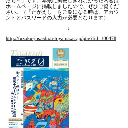
たち～」です。本紙に掲載しきれなかった内容は
ホームページに掲載しましたので、ぜひご覧くだ
さい。（「たがえし」をご覧になる時は、アカウ
ントとパスワードの入力が必要となります）
↓
http://fuzoku-jhs.edu.u-toyama.ac.jp/pta/?tid=100478