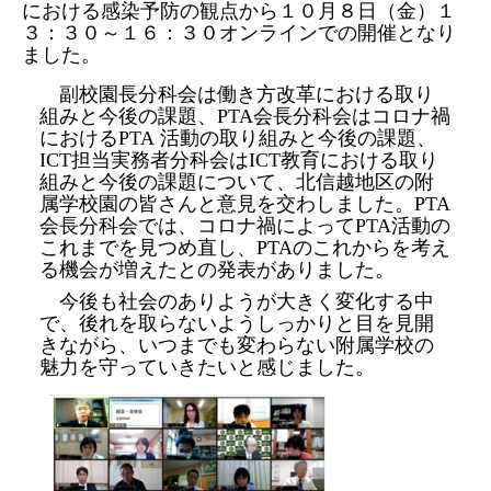
における感染予防の観点から１０月８日（金）１
３：３０～１６：３０オンラインでの開催となり
ました。
副校園長分科会は働き方改革における取り
組みと今後の課題、
PTA
会長分科会はコロナ禍
における
PTA
活動の取り組みと今後の課題、
ICT
担当実務者分科会は
ICT
教育における取り
組みと今後の課題について、北信越地区の附
属学校園の皆さんと意見を交わしました。
PTA
会長
分科会では、コロナ禍によって
PTA
活動の
これまでを見つめ直し、
PTA
のこれからを考え
る機会が増えたとの発表がありました。
今後も社会のありようが大きく変化する中
で、後れを取らないようしっかりと目を見開
きながら、いつまでも変わらない附属学校の
魅力を守っていきたいと感じました。