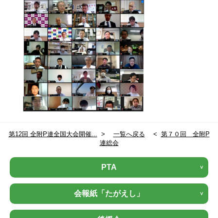
第12回 全附P連全国大会開催...
>
一覧へ戻る
<
第７０回 全附P
連総会
PTA
会報紙「たがえし」