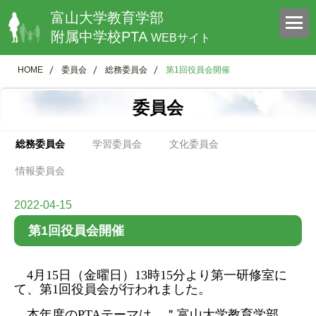
富山大学教育学部
附属中学校PTA
WEBサイト
HOME
委員会
総務委員会
第1回役員会開催
委員会
総務委員会
学習委員会
文化委員会
情報委員会
2022-04-15
第1回役員会開催
4
月
15
日（金曜日）
13
時
15
分より第一研修室に
て、第
1
回役員会が行われました。
本年度の
PTA
テーマは、＂富山大学教育学部