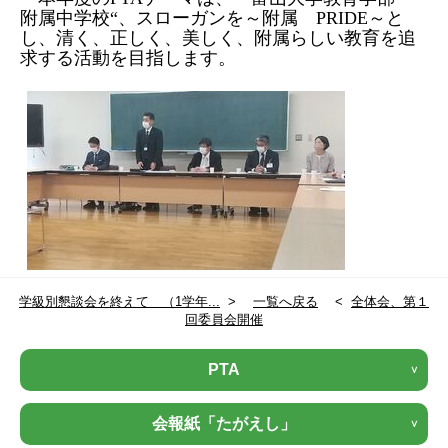
附属中学校
“
、スローガンを～附属
PRIDE
～と
し、清く、正しく、美しく、附属らしい教育を追
求する活動を目指します。
学級別懇談会を終えて （1学年...
>
一覧へ戻る
<
全体会、第１
回委員会開催
PTA
会報紙「たがえし」