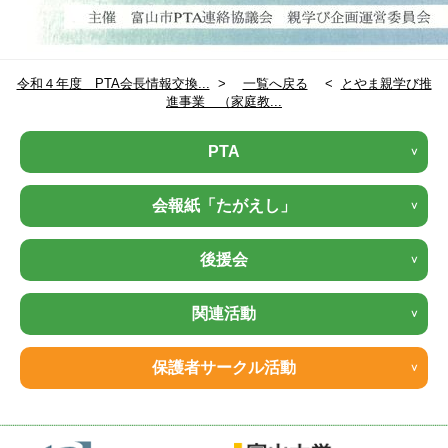
令和４年度 PTA会長情報交換...
>
一覧へ戻る
<
とやま親学び推
進事業 （家庭教...
PTA
会報紙「たがえし」
後援会
関連活動
保護者サークル活動