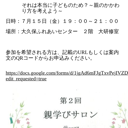
それは本当に子どものため？～親のかかわ
り方を考えよう～
日時：７月１５日（金）１９：００～２１：００
場所：大久保ふれあいセンター ２階 大研修室
参加を希望される方は、記載の
URL
もしくは案内
文の
QR
コードからお申込みください。
https://docs.google.com/forms/d/1jgAd6mFJgTxvPejIV
edit_requested=true