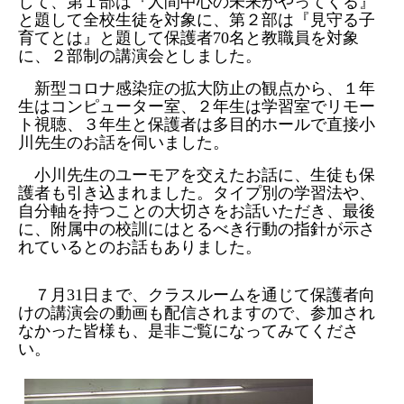
して、第１部は『人間中心の未来がやってくる』
と題して全校生徒を対象に、第２部は『見守る子
育てとは』と題して保護者
70
名と教職員を対象
に、２部制の講演会としました。
新型コロナ感染症の拡大防止の観点から、１年
生はコンピューター室、２年生は学習室でリモー
ト視聴、３年生と保護者は多目的ホールで直接小
川先生のお話を伺いました。
小川先生のユーモアを交えたお話に、生徒も保
護者も引き込まれました。タイプ別の学習法や、
自分軸を持つことの大切さをお話いただき、最後
に、附属中の校訓にはとるべき行動の指針が示さ
れているとのお話もありました。
７月
31
日まで、クラスルームを通じて保護者向
けの講演会の動画も配信されますので、参加され
なかった皆様も、是非ご覧になってみてくださ
い。