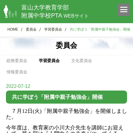
富山大学教育学部
附属中学校PTA
WEBサイト
HOME
委員会
学習委員会
共に学ぼう「附属中親子勉強会」開催
委員会
総務委員会
学習委員会
文化委員会
情報委員会
2022-07-12
共に学ぼう「附属中親子勉強会」開催
７月
12
日
(
火
)
「附属中親子勉強会」を開催しまし
た。
今年度は、教育家の小川大介先生を講師にお迎え