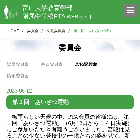
富山大学教育学部
附属中学校PTA
WEBサイト
HOME
委員会
文化委員会
第１回 あいさつ運動
委員会
総務委員会
学習委員会
文化委員会
情報委員会
2023-06-12
第１回 あいさつ運動
梅雨らしい天候の中、
PTA
会員の皆様には、第
１回「あいさつ運動」（
6
月
12
日から１４日実施）
にご参加いただき有難うございました。普段は見
ることの少ない登校中の子供たちの姿を見て、新