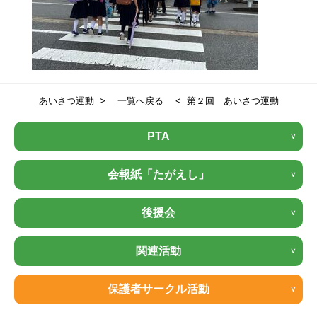
あいさつ運動
>
一覧へ戻る
<
第２回 あいさつ運動
PTA
会報紙「たがえし」
後援会
関連活動
保護者サークル活動