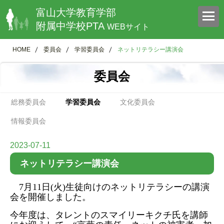
富山大学教育学部
附属中学校PTA
WEBサイト
HOME
委員会
学習委員会
ネットリテラシー講演会
委員会
総務委員会
学習委員会
文化委員会
情報委員会
2023-07-11
ネットリテラシー講演会
7
月
11
日
(
火
)
生徒向けのネットリテラシーの講演
会を開催しました。
今年度は、タレントのスマイリーキクチ氏を講師