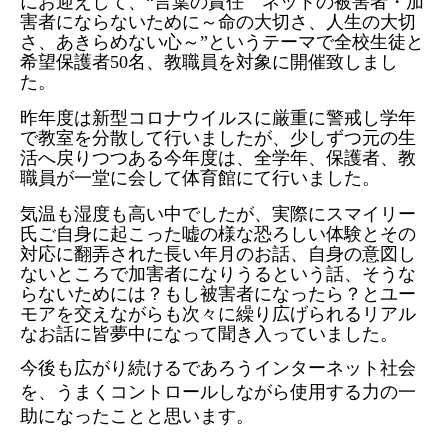
にお迎えして、“言葉の責任 ネットの被害者・加
害者にならないために～命の大切さ、人生の大切
さ、あきらめない心～”というテーマで全校生徒と
希望保護者
50
名、教職員を対象に開催致しまし
た。
昨年度は新型コロナウイルスに厳重に警戒し学年
で教室を分散して行いましたが、少しずつ元の生
活へ戻りつつある今年度は、全学年、保護者、教
職員が一堂に会して体育館にて行いました。
気温も湿度も高い中でしたが、実際にスマイリー
氏ご自身に起こった嘘の様な恐ろしい体験とその
対応に翻弄された長い年月のお話、自身の意図し
ないところで加害者になりうるという話、そうな
らないためには？もし被害者になったら？とユー
モアを交えながらも次々に繰り広げられるリアル
なお話に皆夢中になって聞き入っていました。
今後も広がり続けるであろうインターネット社会
を、うまくコントロールしながら使用する力の一
助になったことと思います。