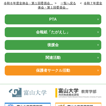
令和６年度全体会・第１回委員会...
>
一覧へ戻る
<
令和７年度全
体会・第１回委員会...
PTA
会報紙「たがえし」
後援会
関連活動
保護者サークル活動